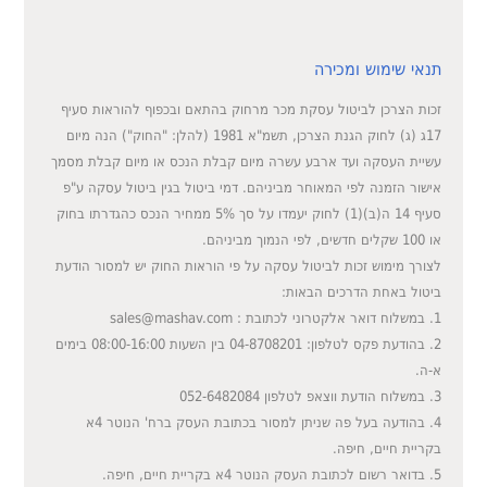
תנאי שימוש ומכירה
זכות הצרכן לביטול עסקת מכר מרחוק בהתאם ובכפוף להוראות סעיף
17ג (ג) לחוק הגנת הצרכן, תשמ"א 1981 (להלן: "החוק") הנה מיום
עשיית העסקה ועד ארבע עשרה מיום קבלת הנכס או מיום קבלת מסמך
אישור הזמנה לפי המאוחר מביניהם. דמי ביטול בגין ביטול עסקה ע"פ
סעיף 14 ה(ב)(1) לחוק יעמדו על סך 5% ממחיר הנכס כהגדרתו בחוק
או 100 שקלים חדשים, לפי הנמוך מביניהם.
לצורך מימוש זכות לביטול עסקה על פי הוראות החוק יש למסור הודעת
ביטול באחת הדרכים הבאות:
1. במשלוח דואר אלקטרוני לכתובת : sales@mashav.com
2. בהודעת פקס לטלפון: 04-8708201 בין השעות 08:00-16:00 בימים
א-ה.
3. במשלוח הודעת ווצאפ לטלפון 052-6482084
4. בהודעה בעל פה שניתן למסור בכתובת העסק ברח' הנוטר 4א
בקריית חיים, חיפה.
5. בדואר רשום לכתובת העסק הנוטר 4א בקריית חיים, חיפה.