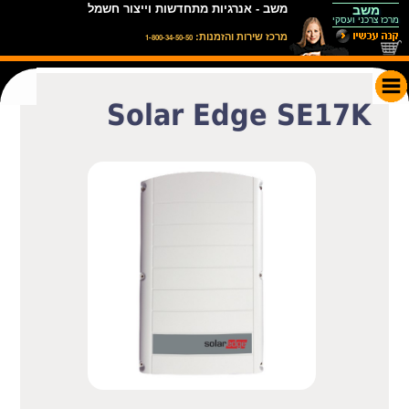
סל הקניות
משב - אנרגיות מתחדשות וייצור חשמל
משב
מרכז צרכני ועסקי
מרכז שירות והזמנות:
1-800-34-50-50
Solar Edge SE17K